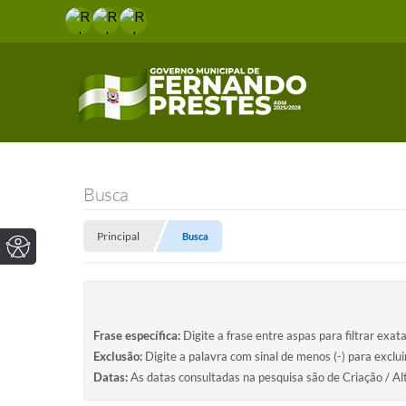
Busca
Principal
Busca
Frase específica:
Digite a frase entre aspas para filtrar exat
Exclusão:
Digite a palavra com sinal de menos (-) para exclu
Datas:
As datas consultadas na pesquisa são de Criação / Al