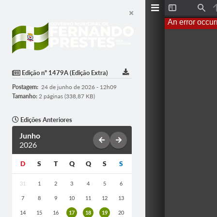
T
F
o
i
An error occur
g
n
g
d
l
e
S
i
d
Edição nº 1479A (Edição Extra)
e
b
Postagem:
24 de junho de 2026 - 12h09
a
r
Tamanho:
2 páginas (338,87 KB)
Edições Anteriores
Junho
2026
D
S
T
Q
Q
S
S
31
1
2
3
4
5
6
7
8
9
10
11
12
13
14
15
16
17
18
19
20