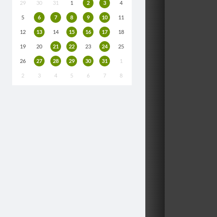
29
30
31
1
2
3
4
5
6
7
8
9
10
11
12
13
14
15
16
17
18
19
20
21
22
23
24
25
26
27
28
29
30
31
1
2
3
4
5
6
7
8