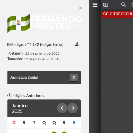
T
F
o
i
An error occur
g
n
g
d
l
e
S
i
d
Edição nº 1182 (Edição Extra)
e
b
Postagem:
22 de janeiro de 2025
a
r
Tamanho:
12 páginas (437,01 KB)
Assinatura Digital
Edições Anteriores
Janeiro
2025
D
S
T
Q
Q
S
S