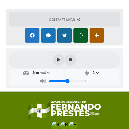
Social, conforme link de acesso constante no site do
município:
https://transparencia.fernandoprestes.sp.gov.br:844
3/comprasedital/
.
COMPARTILHAR
O RECEBIMENTO DAS PROPOSTAS SERÁ ATÉ AS
09:00 HORAS DO DIA 26 DE MAIO DE 2026 E O
INÍCIO DA SESSÃO DE DISPUTA DE PREÇOS ÀS 09:00
HORAS DO DIA 26 DE MAIO DE 2026.
O Edital de inteiro teor está à disposição dos
interessados no site da Prefeitura Municipal de Fernando
Prestes (
www.fernandoprestes.sp.gov.br/licitacoes
)
.
Outras informações poderão ser obtidas pelo e-mail:
licitacao@fernandoprestes.sp.gov.br, ou pelo
telefone: 16 3258-4000 – Ramal - 1109.
Fernando Prestes,
12 de maio de 2026.
MARIEL SEBASTIÃO ROCHA
PREFEITO MUNICIPAL