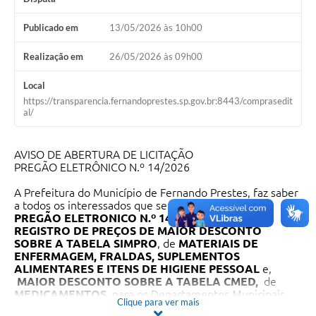
Publicado em
13/05/2026 às 10h00
Realização em
26/05/2026 às 09h00
Local
https://transparencia.fernandoprestes.sp.gov.br:8443/comprasedit
al/
AVISO DE ABERTURA DE LICITAÇÃO
PREGÃO ELETRÔNICO N.º 14/2026
A Prefeitura do Município de Fernando Prestes, faz saber
a todos os interessados que se encontra aberto o
PREGÃO ELETRONICO N.º 14/2026,
cujo objeto é
REGISTRO DE PREÇOS DE
MAIOR DESCONTO
SOBRE A TABELA SIMPRO
, de
MATERIAIS DE
ENFERMAGEM, FRALDAS, SUPLEMENTOS
ALIMENTARES E ITENS DE HIGIENE PESSOAL
e,
MAIOR DESCONTO SOBRE A TABELA CMED
,
de
MEDICAMENTOS
, para os Departamentos Municipais
Clique para ver mais
de: Saúde, Educação e Cultura e, Assistência e Pomoção