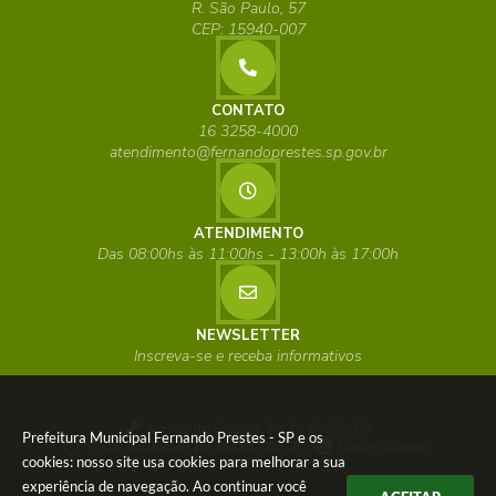
R. São Paulo, 57
CEP: 15940-007
CONTATO
16 3258-4000
atendimento@fernandoprestes.sp.gov.br
ATENDIMENTO
Das 08:00hs às 11:00hs - 13:00h às 17:00h
NEWSLETTER
Inscreva-se e receba informativos
Versão do Sistema:
3.5.3 - 19/06/2026
Prefeitura Municipal Fernando Prestes - SP e os
Portal atualizado em:
06/08/2026 08:39
Dados Abertos
cookies: nosso site usa cookies para melhorar a sua
experiência de navegação. Ao continuar você