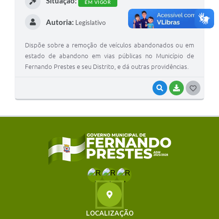
Situação:
EM VIGOR
Autoria:
Legislativo
Dispõe sobre a remoção de veículos abandonados ou em
estado de abandono em vias públicas no Município de
Fernando Prestes e seu Distrito, e dá outras providências.
VISUALIZAR
BAIXAR
G
O
S
T
E
I
LOCALIZAÇÃO