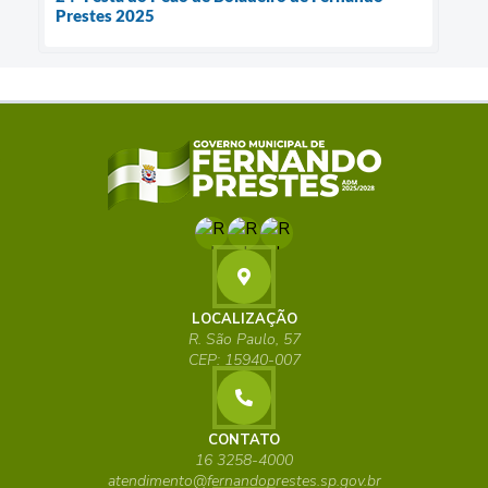
Prestes 2025
LOCALIZAÇÃO
R. São Paulo, 57
CEP: 15940-007
CONTATO
16 3258-4000
atendimento@fernandoprestes.sp.gov.br