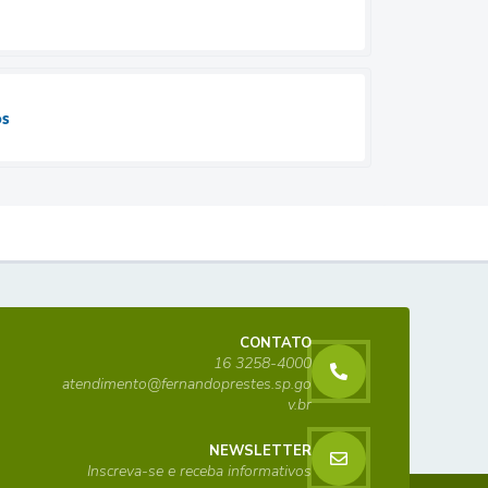
os
CONTATO
16 3258-4000
atendimento@fernandoprestes.sp.go
v.br
NEWSLETTER
Inscreva-se e receba informativos