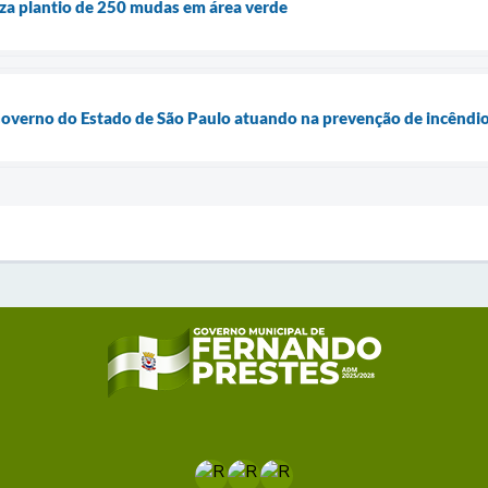
za plantio de 250 mudas em área verde
Governo do Estado de São Paulo atuando na prevenção de incêndi