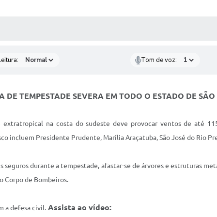
 MÍDIAS
RECEBA NOTÍCIAS
eitura:
Tom de voz:
A DE TEMPESTADE SEVERA EM TODO O ESTADO DE SÃO
ne extratropical na costa do sudeste deve provocar ventos de até 1
isco incluem Presidente Prudente, Marília Araçatuba, São José do Rio Pre
is seguros durante a tempestade, afastar-se de árvores e estruturas metá
 o Corpo de Bombeiros.
Assista ao vídeo:
a defesa civil.