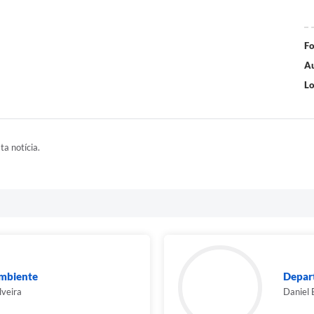
Fo
Au
Lo
ta notícia.
mbiente
Depar
lveira
Daniel