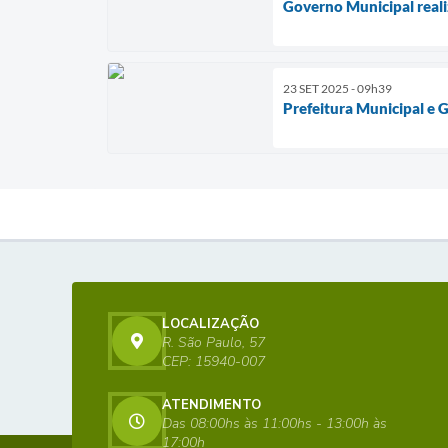
Governo Municipal reali
23 SET 2025 - 09h39
Prefeitura Municipal e 
LOCALIZAÇÃO
R. São Paulo, 57
CEP: 15940-007
ATENDIMENTO
Das 08:00hs às 11:00hs - 13:00h às
17:00h