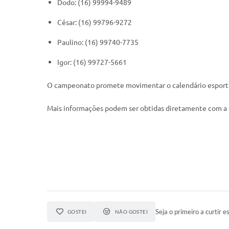
Dodo: (16) 99994-9489
César: (16) 99796-9272
Paulino: (16) 99740-7735
Igor: (16) 99727-5661
O campeonato promete movimentar o calendário esportivo
Mais informações podem ser obtidas diretamente com a 
Seja o primeiro a curtir es
GOSTEI
NÃO GOSTEI