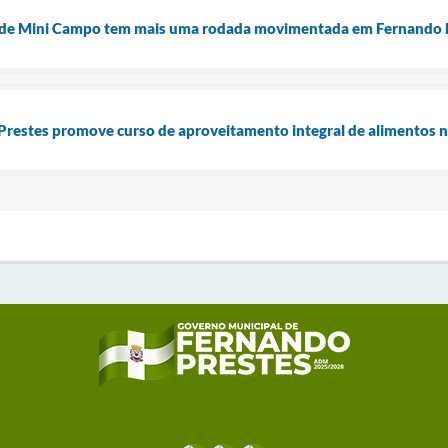
de Mini Campo tem mais uma rodada movimentada em Fernando 
 Prestes promove curso de aproveitamento integral de alimentos