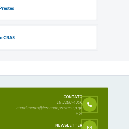
Prestes
 no CRAS
CONTATO
16 3258-4000
atendimento@fernandoprestes.sp.go
v.br
NEWSLETTER