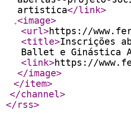
artistica
</link
>
<image
>
<url
>
https://www.fe
<title
>
Inscrições a
Ballet e Ginástica 
<link
>
https://www.f
</image
>
</item
>
</channel
>
</rss
>