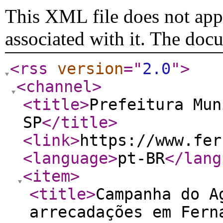
This XML file does not appe
associated with it. The doc
<rss
version
="
2.0
"
>
<channel
>
<title
>
Prefeitura Mun
SP
</title
>
<link
>
https://www.fer
<language
>
pt-BR
</lang
<item
>
<title
>
Campanha do A
arrecadações em Fern