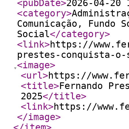
<pubDate
>
2026-04-20 
<category
>
Administra
Comunicação, Fundo S
Social
</category
>
<link
>
https://www.fe
prestes-conquista-o-
<image
>
<url
>
https://www.fe
<title
>
Fernando Pre
2025
</title
>
<link
>
https://www.f
</image
>
</item
>