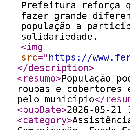
Prefeitura reforça 
fazer grande difere
população a partici
solidariedade.
<img
src
="
https://www.fe
</description
>
<resumo
>
População po
roupas e cobertores 
pelo município
</resu
<pubDate
>
2026-05-21 
<category
>
Assistênci