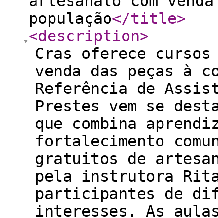
artesanato com venda
população
</title
>
<description
>
Cras oferece cursos
venda das peças à c
Referência de Assis
Prestes vem se dest
que combina aprendi
fortalecimento comu
gratuitos de artesa
pela instrutora Rit
participantes de di
interesses. As aula