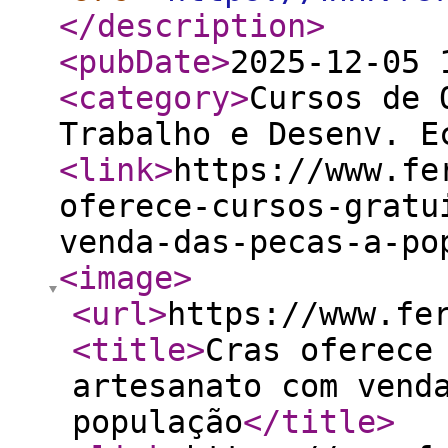
</description
>
<pubDate
>
2025-12-05 
<category
>
Cursos de 
Trabalho e Desenv. E
<link
>
https://www.fe
oferece-cursos-gratu
venda-das-pecas-a-po
<image
>
<url
>
https://www.fe
<title
>
Cras oferece
artesanato com vend
população
</title
>