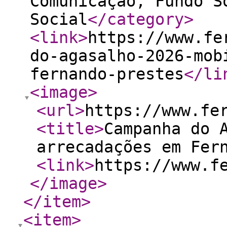
Comunicação, Fundo S
Social
</category
>
<link
>
https://www.fe
do-agasalho-2026-mob
fernando-prestes
</li
<image
>
<url
>
https://www.fe
<title
>
Campanha do 
arrecadações em Fer
<link
>
https://www.f
</image
>
</item
>
<item
>