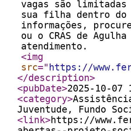
vagas são limitadas
sua filha dentro do
informações, procur
ou o CRAS de Agulha
atendimento.
<img
src
="
https://www.fe
</description
>
<pubDate
>
2025-10-07 
<category
>
Assistênci
Juventude, Fundo Soc
<link
>
https://www.fe
abertas--projeto-soc