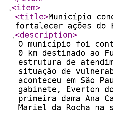
<item
>
<title
>
Município con
fortalecer ações do 
<description
>
O município foi con
0 km destinado ao F
estrutura de atendi
situação de vulnera
aconteceu em São Pa
gabinete, Everton d
primeira-dama Ana C
Mariel da Rocha na 