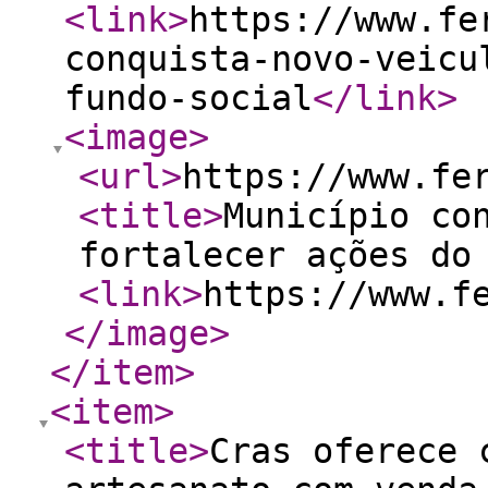
<link
>
https://www.fe
conquista-novo-veicu
fundo-social
</link
>
<image
>
<url
>
https://www.fe
<title
>
Município co
fortalecer ações do
<link
>
https://www.f
</image
>
</item
>
<item
>
<title
>
Cras oferece 