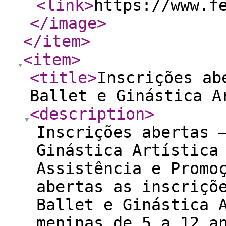
<link
>
https://www.f
</image
>
</item
>
<item
>
<title
>
Inscrições ab
Ballet e Ginástica A
<description
>
Inscrições abertas 
Ginástica Artística
Assistência e Promo
abertas as inscriçõ
Ballet e Ginástica 
meninas de 5 a 12 a