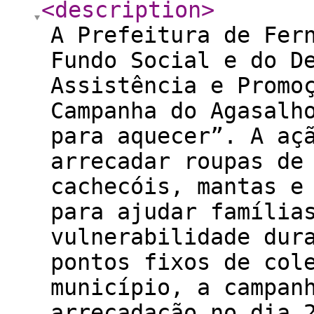
<description
>
A Prefeitura de Fer
Fundo Social e do D
Assistência e Promo
Campanha do Agasalh
para aquecer”. A aç
arrecadar roupas de
cachecóis, mantas e
para ajudar família
vulnerabilidade dur
pontos fixos de col
município, a campan
arrecadação no dia 