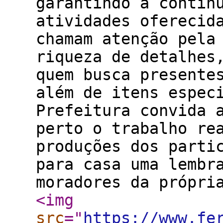
garantindo a contin
atividades oferecid
chamam atenção pela
riqueza de detalhes
quem busca presente
além de itens espec
Prefeitura convida 
perto o trabalho re
produções dos parti
para casa uma lembr
moradores da própri
<img
src
="
https://www.fe