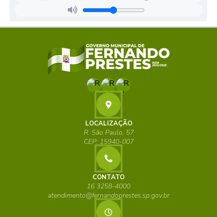
LOCALIZAÇÃO
R. São Paulo, 57
CEP: 15940-007
CONTATO
16 3258-4000
atendimento@fernandoprestes.sp.gov.br