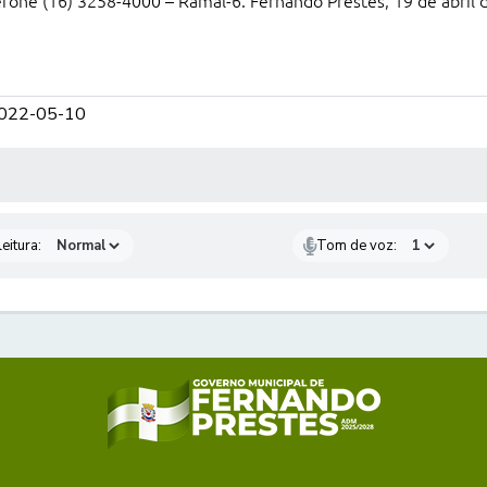
efone (16) 3258-4000 – Ramal-6. Fernando Prestes, 19 de abril
2022-05-10
 MÍDIAS
eitura:
Tom de voz: