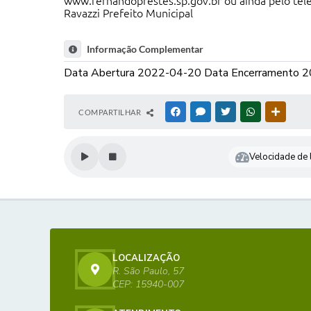
www.fernandoprestes.sp.gov.br ou ainda pelo tel
Ravazzi Prefeito Municipal
Informação Complementar
Data Abertura 2022-04-20 Data Encerramento 
COMPARTILHAR
FACEBOOK
MESSENGER
TWITTER
WHATSAPP
OUTRAS
Velocidade de l
LOCALIZAÇÃO
R. São Paulo, 57
CEP: 15940-007