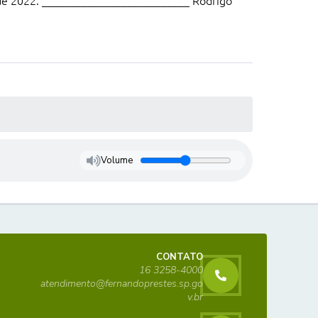
 de 2022. __________________________ Rodrigo
Volume
CONTATO
16 3258-4000
atendimento@fernandoprestes.sp.go
v.br