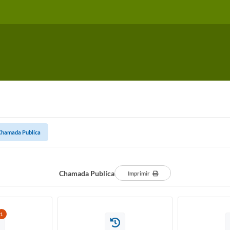
Chamada Publíca
Chamada Publíca
Imprimir
1