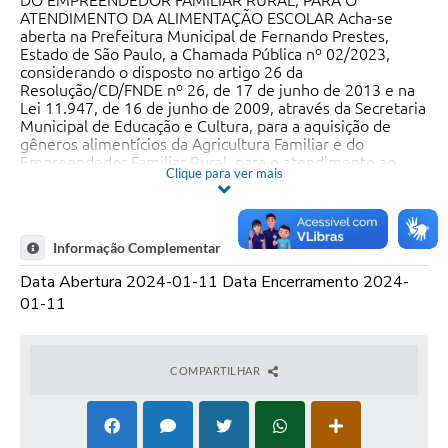
DO EMPREENDEDOR FAMILIAR RURAL, PARA O
ATENDIMENTO DA ALIMENTAÇÃO ESCOLAR Acha-se
aberta na Prefeitura Municipal de Fernando Prestes,
Estado de São Paulo, a Chamada Pública nº 02/2023,
considerando o disposto no artigo 26 da
Resolução/CD/FNDE nº 26, de 17 de junho de 2013 e na
Lei 11.947, de 16 de junho de 2009, através da Secretaria
Municipal de Educação e Cultura, para a aquisição de
gêneros alimentícios da Agricultura Familiar e do
Empreendedor Familiar Rural, para o atendimento ao
Clique para ver mais
Programa Nacional de Alimentação Escolar/PNAE, até
dezembro de 2024. Os interessados deverão apresentar
a documentação para habilitação e o Projeto de Venda
até o dia 11 DE JANEIRO DE 2024 , ÀS 08:30 HORAS.
Informação Complementar
Maiores informações, bem como a retirada da pasta com
os elementos que servem de base à Chamada Pública
Data Abertura 2024-01-11 Data Encerramento 2024-
poderão ser obtidas no Departamento de Licitações da
01-11
Prefeitura Municipal, na Rua São Paulo, 57, pelo telefone
(16) 3258-4000 – Ramal-6, ou pelo site:
www.fernandoprestes.sp.gov.br. Fernando Prestes, 15 de
dezembro de 2023. _____________________ Rodrigo
COMPARTILHAR
Ravazzi Prefeito Municipal