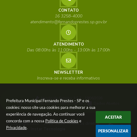
CONTATO
16 3258-4000
atendimento@fernandoprestes.sp.gov.br
ATENDIMENTO
Das 08:00hs às 11:00hs - 13:00h às 17:00h
NEWSLETTER
Inscreva-se e receba informativos
Versão do Sistema:
3.5.3 - 19/06/2026
Prefeitura Municipal Fernando Prestes - SP e os
Portal atualizado em:
06/08/2026 08:39
Dados Abertos
cookies: nosso site usa cookies para melhorar a sua
experiência de navegação. Ao continuar você
ACEITAR
concorda com a nossa
Política de Cookies
e
© Copyright Instar - 2006-2026. Todos os direitos
Privacidade
.
reservados -
Instar Tecnologia
PERSONALIZAR