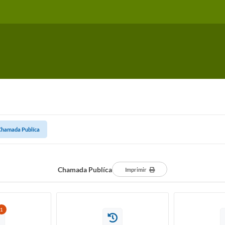
Chamada Publíca
Chamada Publíca
Imprimir
1