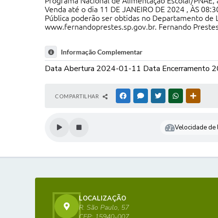
Programa Nacional de Alimentação Escolar/PNAE, 
Venda até o dia 11 DE JANEIRO DE 2024 , ÀS 08:
Pública poderão ser obtidas no Departamento de Li
www.fernandoprestes.sp.gov.br. Fernando Prestes
Informação Complementar
Data Abertura 2024-01-11 Data Encerramento 
COMPARTILHAR
FACEBOOK
MESSENGER
TWITTER
WHATSAPP
OUTRAS
Velocidade de l
LOCALIZAÇÃO
R. São Paulo, 57
CEP: 15940-007