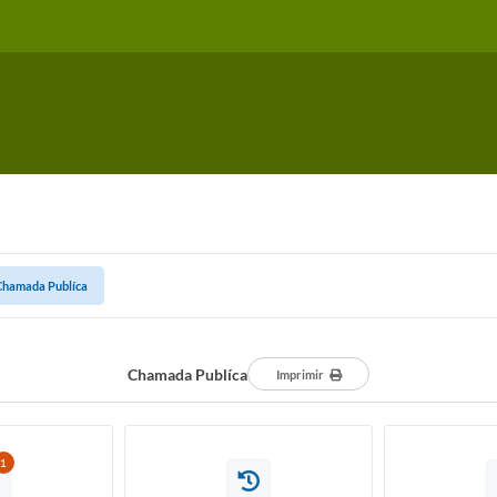
Chamada Publíca
Chamada Publíca
Imprimir
1