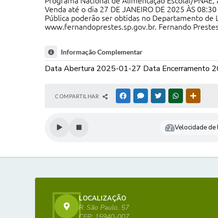
Programa Nacional de Alimentação Escolar/PNAE, 
Venda até o dia 27 DE JANEIRO DE 2025 ÀS 08:30
Pública poderão ser obtidas no Departamento de Li
www.fernandoprestes.sp.gov.br. Fernando Prestes
Informação Complementar
Data Abertura 2025-01-27 Data Encerramento 
COMPARTILHAR
FACEBOOK
MESSENGER
TWITTER
WHATSAPP
OUTRAS
Velocidade de l
LOCALIZAÇÃO
R. São Paulo, 57
CEP: 15940-007