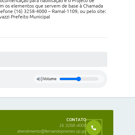
ocumentação para habilitação e o Projeto de
com os elementos que servem de base à Chamada
elefone (16) 3258-4000 – Ramal-1109, ou pelo site:
azzi Prefeito Municipal
Volume
CONTATO
16 3258-4000
atendimento@fernandoprestes.sp.go