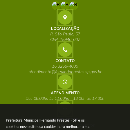
LOCALIZAÇÃO
R. São Paulo, 57
CEP: 15940-007
CONTATO
16 3258-4000
atendimento@fernandoprestes.sp.gov.br
ATENDIMENTO
Das 08:00hs às 11:00hs - 13:00h às 17:00h
NEWSLETTER
Prefeitura Municipal Fernando Prestes - SP e os
Inscreva-se e receba informativos
cookies: nosso site usa cookies para melhorar a sua