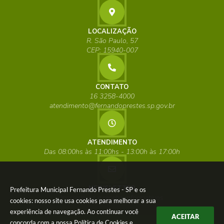
LOCALIZAÇÃO
R. São Paulo, 57
CEP: 15940-007
CONTATO
16 3258-4000
atendimento@fernandoprestes.sp.gov.br
ATENDIMENTO
Das 08:00hs às 11:00hs - 13:00h às 17:00h
NEWSLETTER
Prefeitura Municipal Fernando Prestes - SP e os
Inscreva-se e receba informativos
cookies: nosso site usa cookies para melhorar a sua
experiência de navegação. Ao continuar você
ACEITAR
concorda com a nossa
Política de Cookies
e