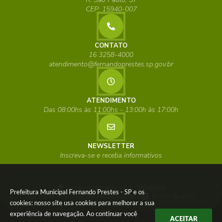
CEP: 15940-007
CONTATO
16 3258-4000
atendimento@fernandoprestes.sp.gov.br
ATENDIMENTO
Das 08:00hs às 11:00hs - 13:00h às 17:00h
NEWSLETTER
Inscreva-se e receba informativos
Versão do Sistema:
3.5.3 - 19/06/2026
Prefeitura Municipal Fernando Prestes - SP e os
Portal atualizado em:
06/08/2026 08:39
Dados Abertos
cookies: nosso site usa cookies para melhorar a sua
experiência de navegação. Ao continuar você
ACEITAR