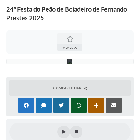
o
P
24ª Festa do Peão de Boiadeiro de Fernando
r
Prestes 2025
e
s
t
e
s
2
0
AVALIAR
2
5
COMPARTILHAR