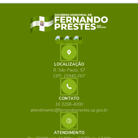
LOCALIZAÇÃO
R. São Paulo, 57
CEP: 15940-007
CONTATO
16 3258-4000
atendimento@fernandoprestes.sp.gov.br
ATENDIMENTO