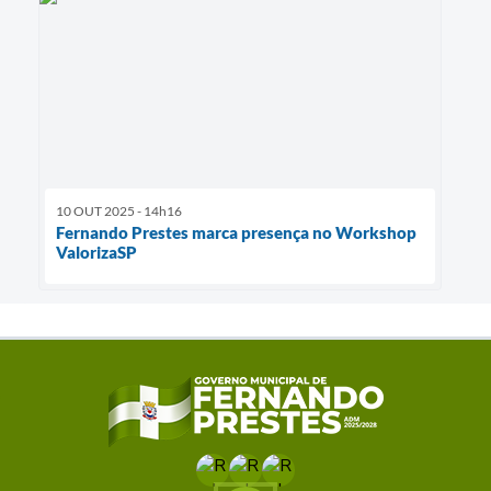
10 OUT 2025 - 14h16
Fernando Prestes marca presença no Workshop
ValorizaSP