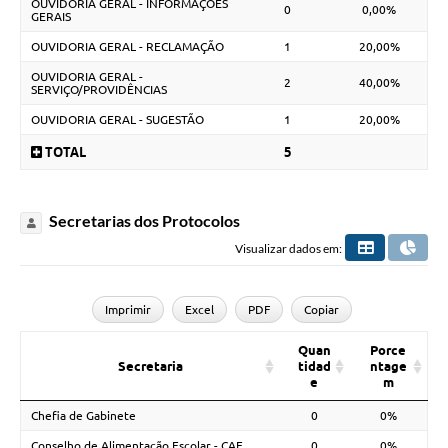
OUVIDORIA GERAL - INFORMAÇÕES
0
0,00%
GERAIS
OUVIDORIA GERAL - RECLAMAÇÃO
1
20,00%
OUVIDORIA GERAL -
2
40,00%
SERVIÇO/PROVIDÊNCIAS
OUVIDORIA GERAL - SUGESTÃO
1
20,00%
TOTAL
5
Secretarias dos Protocolos
Visualizar dados em:
Imprimir
Excel
PDF
Copiar
Quan
Porce
Secretaria
tidad
ntage
e
m
Chefia de Gabinete
0
0%
Conselho de Alimentação Escolar - CAE
0
0%