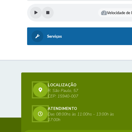
Velocidade de l
Serviços
LOCALIZAÇÃO
R. São Paulo, 57
CEP: 15940-007
ATENDIMENTO
Das 08:00hs às 11:00hs - 13:00h às
17:00h