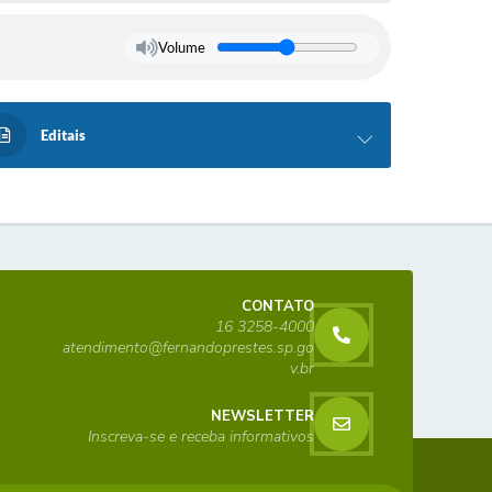
Volume
Editais
CONTATO
16 3258-4000
atendimento@fernandoprestes.sp.go
v.br
NEWSLETTER
Inscreva-se e receba informativos