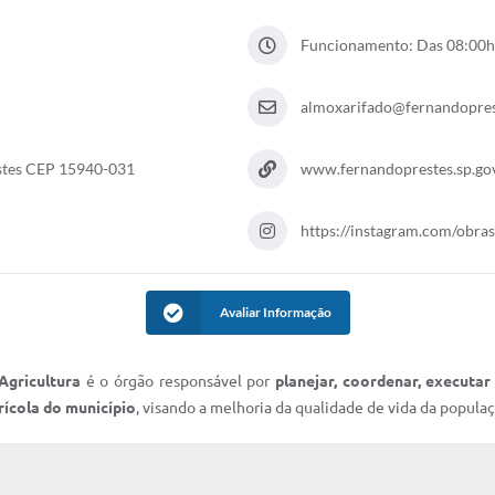
Funcionamento: Das 08:00hs
almoxarifado@fernandoprest
estes CEP 15940-031
www.fernandoprestes.sp.gov
https://instagram.com/obra
Avaliar Informação
Agricultura
é o órgão responsável por
planejar, coordenar, executar
ícola do município
, visando a melhoria da qualidade de vida da popul
 MÍDIAS