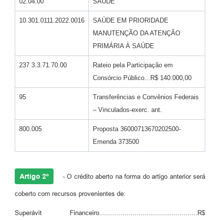
02.04.00
SAÚDE
10.301.0111.2022.0016
SAÚDE EM PRIORIDADE
MANUTENÇÃO DA ATENÇÃO
PRIMÁRIA À SAÚDE
237 3.3.71.70.00
Rateio pela Participação em
Consórcio Público...R$ 140.000,00
95
Transferências e Convênios Federais
– Vinculados-exerc. ant.
800.005
Proposta 36000713670202500-
Emenda 373500
Artigo 2º
- O crédito aberto na forma do artigo anterior será
coberto com recursos provenientes de:
Superávit Financeiro..................................................R$