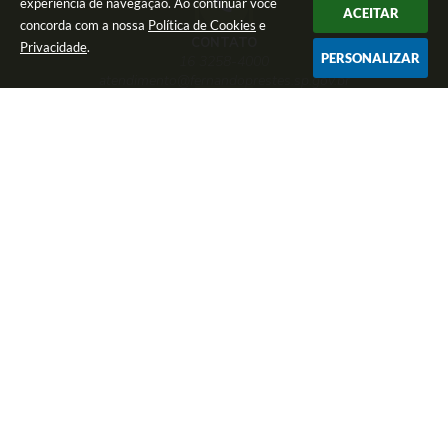
experiência de navegação. Ao continuar você
ACEITAR
concorda com a nossa
Política de Cookies
e
CONTATO
Privacidade
.
PERSONALIZAR
16 3258-4000
atendimento@fernandoprestes.sp.gov.br
ATENDIMENTO
Das 08:00hs às 11:00hs - 13:00h às 17:00h
NEWSLETTER
Inscreva-se e receba informativos
Versão do Sistema:
3.5.3 - 19/06/2026
Portal atualizado em:
06/08/2026 08:39
Dados Abertos
© Copyright Instar - 2006-2026. Todos os direitos
reservados -
Instar Tecnologia